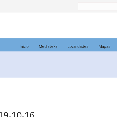
Buscar
por:
Inicio
Mediateka
Localidades
Mapas
19-10-16