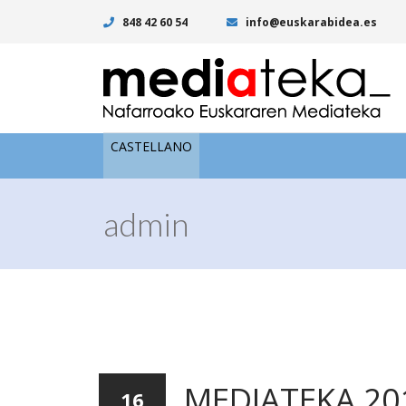
848 42 60 54
info@euskarabidea.es
CASTELLANO
admin
MEDIATEKA 20
16