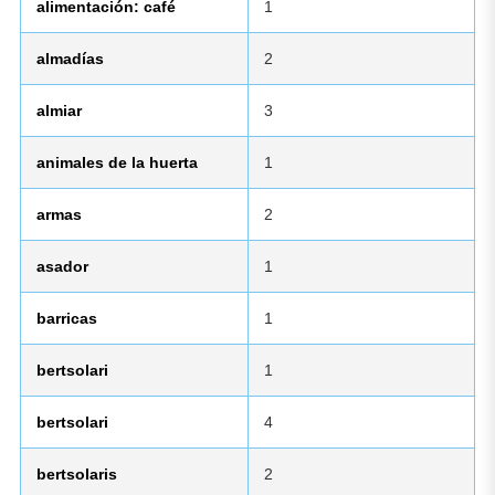
alimentación: café
1
almadías
2
almiar
3
animales de la huerta
1
armas
2
asador
1
barricas
1
bertsolari
1
bertsolari
4
bertsolaris
2