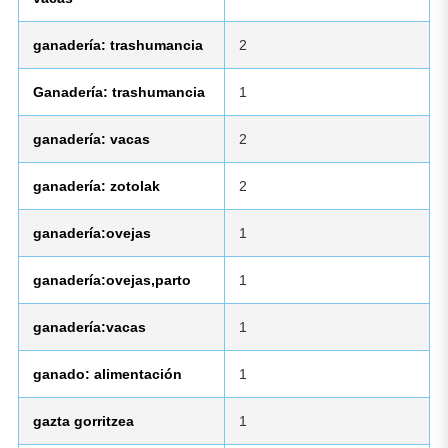
ganadería: trashumancia
2
Ganadería: trashumancia
1
ganadería: vacas
2
ganadería: zotolak
2
ganadería:ovejas
1
ganadería:ovejas,parto
1
ganadería:vacas
1
ganado: alimentación
1
gazta gorritzea
1