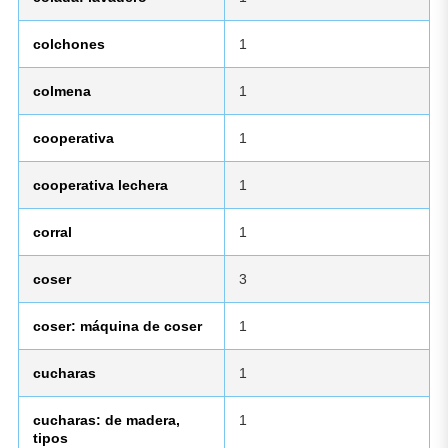
colchones
1
colmena
1
cooperativa
1
cooperativa lechera
1
corral
1
coser
3
coser: máquina de coser
1
cucharas
1
cucharas: de madera,
1
tipos