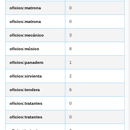
oficios:matrona
0
oficios:matrona
0
oficios:mecánico
3
oficios:músico
8
oficios:panadero
1
oficios:sirvienta
2
oficios:tendera
6
oficios:tratantes
0
oficios:tratantes
0