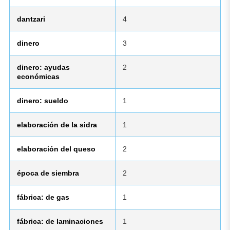
dantzari
4
dinero
3
dinero: ayudas
2
económicas
dinero: sueldo
1
elaboración de la sidra
1
elaboración del queso
2
época de siembra
2
fábrica: de gas
1
fábrica: de laminaciones
1