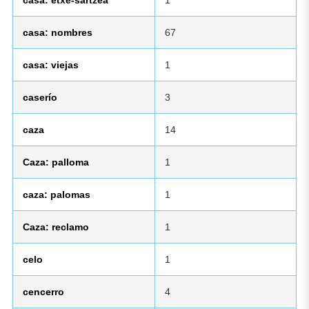
casa: etxe-sartzea
1
casa: nombres
67
casa: viejas
1
caserío
3
caza
14
Caza: palloma
1
caza: palomas
1
Caza: reclamo
1
celo
1
cencerro
4