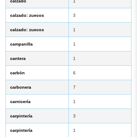
calzado
1
calzado: zuecos
3
calzado: zuecos
1
campanilla
1
cantera
1
carbón
6
carbonera
7
carnicería
1
carpintería
3
carpintería
1