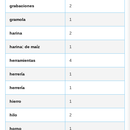
grabaciones
2
gramola
1
harina
2
harina: de maíz
1
herramientas
4
herrería
1
herrería
1
hierro
1
hilo
2
horno
1