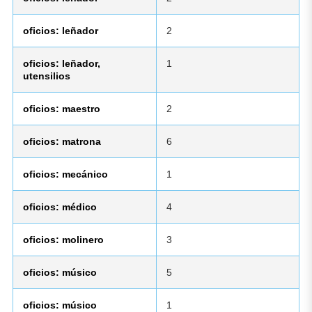
oficios: leñador
2
oficios: leñador,
1
utensilios
oficios: maestro
2
oficios: matrona
6
oficios: mecánico
1
oficios: médico
4
oficios: molinero
3
oficios: músico
5
oficios: músico
1