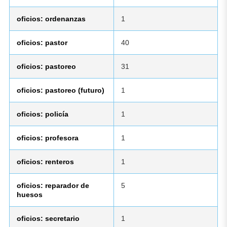
oficios: ordenanzas
1
oficios: pastor
40
oficios: pastoreo
31
oficios: pastoreo (futuro)
1
oficios: policía
1
oficios: profesora
1
oficios: renteros
1
oficios: reparador de
5
huesos
oficios: secretario
1