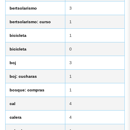
bertsolarismo
3
bertsolarismo: curso
1
bicicleta
1
bicicleta
0
boj
3
boj: cucharas
1
bosque: compras
1
cal
4
calera
4