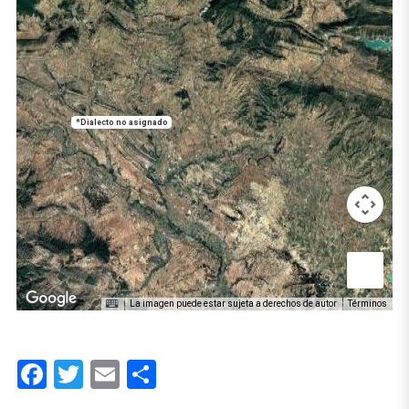
*Dialecto no asignado
La imagen puede estar sujeta a derechos de autor
Términos
Facebook
Twitter
Email
Compartir