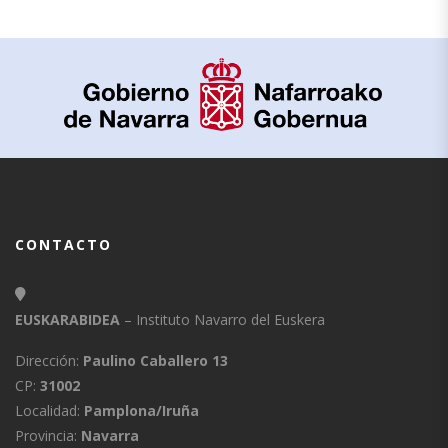
CONTACTO
EUSKARABIDEA
– Instituto Navarro del Euskera
Dirección:
Paulino Caballero 13
CP:
31002
Localidad:
Pamplona/Iruña
Provincia:
Navarra