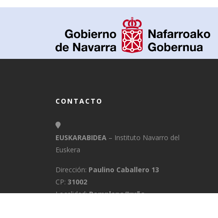
CONTACTO
EUSKARABIDEA
– Instituto Navarro del
Euskera
Dirección:
Paulino Caballero 13
CP:
31002
Localidad:
Pamplona/Iruña
Provincia:
Navarra