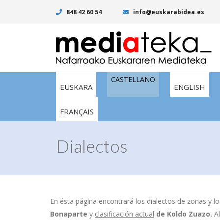
848 42 60 54
info@euskarabidea.es
CASTELLANO
EUSKARA
ENGLISH
FRANÇAIS
Dialectos
En ésta página encontrará los dialectos de zonas y lo
Bonaparte
y
clasificación actual
de
Koldo Zuazo.
A