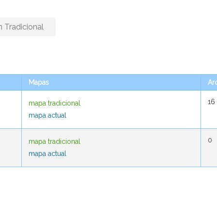
n Tradicional
Mapas
Mapas
Ar
Ar
16
16
mapa tradicional
mapa tradicional
mapa actual
mapa actual
0
0
mapa tradicional
mapa tradicional
mapa actual
mapa actual