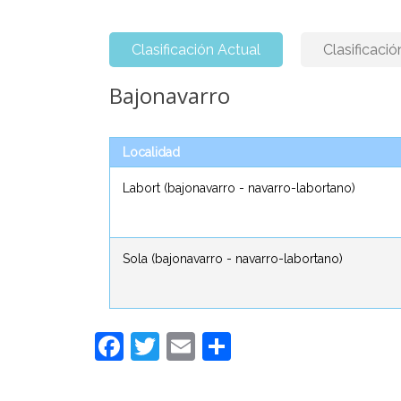
Clasificación Actual
Clasificació
Bajonavarro
Bajonavarro
Localidad
Localidad
Labort (bajonavarro - navarro-labortano)
Labort (bajonavarro - navarro-labortano)
Sola (bajonavarro - navarro-labortano)
Sola (bajonavarro - navarro-labortano)
Facebook
Twitter
Email
Compartir