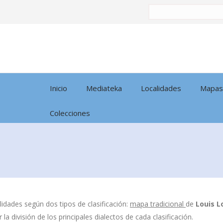
Buscar
por:
Inicio
Mediateka
Localidades
Mapas
Colecciones
idades según dos tipos de clasificación:
mapa tradicional
de
Louis L
la división de los principales dialectos de cada clasificación.