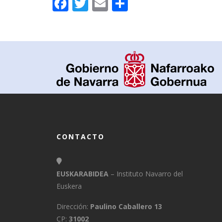
Facebook
Twitter
Email
Compartir
CONTACTO
EUSKARABIDEA
– Instituto Navarro del
Euskera
Dirección:
Paulino Caballero 13
CP:
31002