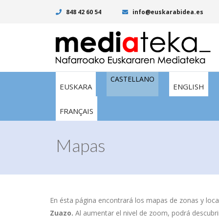
848 42 60 54
info@euskarabidea.es
CASTELLANO
EUSKARA
ENGLISH
FRANÇAIS
Mapas
En ésta página encontrará los mapas de zonas y local
Zuazo.
Al aumentar el nivel de zoom, podrá descubrir 