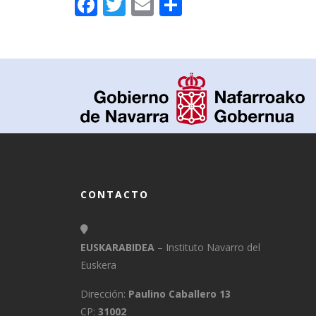
Facebook
Twitter
Email
Compartir
CONTACTO
EUSKARABIDEA
– Instituto Navarro del
Euskera
Dirección:
Paulino Caballero 13
CP:
31002