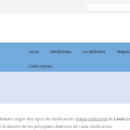
Buscar
por:
Inicio
Mediateka
Localidades
Mapas
Colecciones
idades según dos tipos de clasificación:
mapa tradicional
de
Louis L
la división de los principales dialectos de cada clasificación.