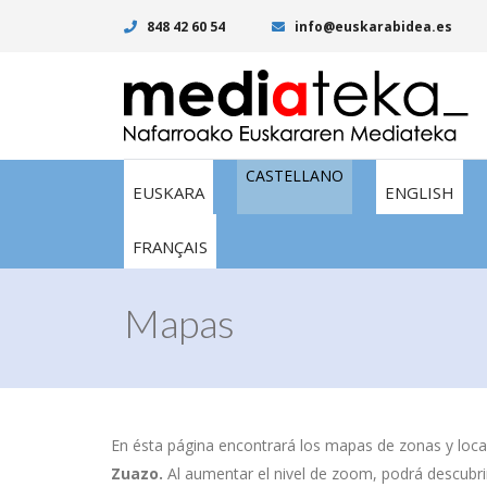
848 42 60 54
info@euskarabidea.es
CASTELLANO
EUSKARA
ENGLISH
FRANÇAIS
Mapas
En ésta página encontrará los mapas de zonas y local
Zuazo.
Al aumentar el nivel de zoom, podrá descubrir 