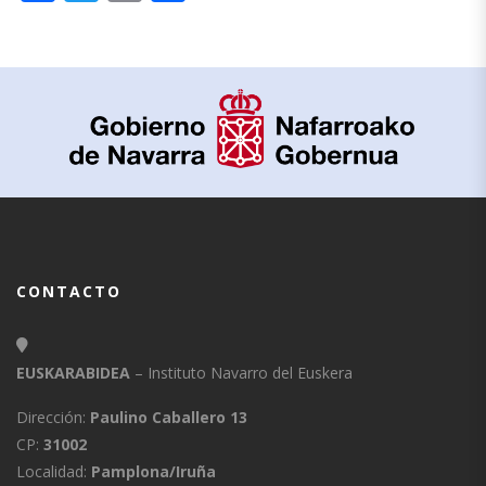
CONTACTO
EUSKARABIDEA
– Instituto Navarro del Euskera
Dirección:
Paulino Caballero 13
CP:
31002
Localidad:
Pamplona/Iruña