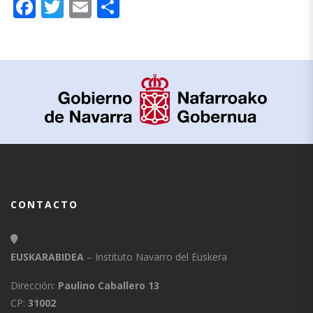
Facebook
Twitter
Email
Compartir
CONTACTO
EUSKARABIDEA
– Instituto Navarro del Euskera
Dirección:
Paulino Caballero 13
CP:
31002