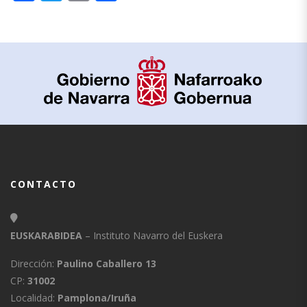
CONTACTO
EUSKARABIDEA
– Instituto Navarro del Euskera
Dirección:
Paulino Caballero 13
CP:
31002
Localidad:
Pamplona/Iruña