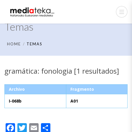
Temas
HOME
TEMAS
gramática: fonologia [1 resultados]
Archivo
Fragmento
I-068b
A01
Facebook
Twitter
Email
Compartir