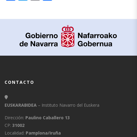
CONTACTO
EUSKARABIDEA
– Instituto Navarro del Euskera
Dirección:
Paulino Caballero 13
CP:
31002
Localidad:
Pamplona/Iruña