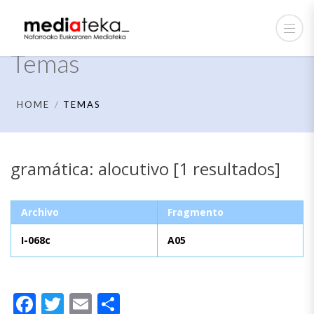
Temas
HOME
TEMAS
gramática: alocutivo [1 resultados]
Archivo
Fragmento
I-068c
A05
Facebook
Twitter
Email
Compartir