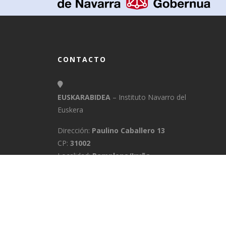
CONTACTO
EUSKARABIDEA
– Instituto Navarro del
Euskera
Dirección:
Paulino Caballero 13
CP:
31002
Localidad:
Pamplona/Iruña
Provincia:
Navarra
E-Mail:
info@euskarabidea.es
Teléfono:
848 42 60 54