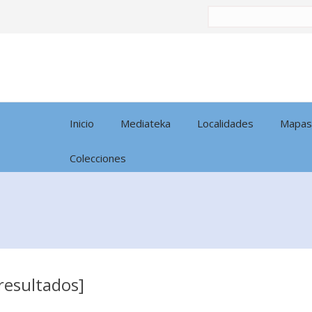
Buscar
por:
Inicio
Mediateka
Localidades
Mapas
Colecciones
resultados]