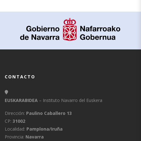
CONTACTO
EUSKARABIDEA
– Instituto Navarro del Euskera
Dirección:
Paulino Caballero 13
CP:
31002
Localidad:
Pamplona/Iruña
Provincia:
Navarra