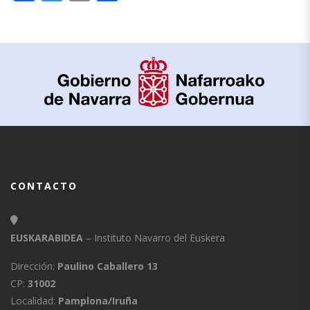
CONTACTO
EUSKARABIDEA
– Instituto Navarro del Euskera
Dirección:
Paulino Caballero 13
CP:
31002
Localidad:
Pamplona/Iruña