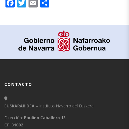
Facebook
Twitter
Email
Compartir
CONTACTO
EUSKARABIDEA
– Instituto Navarro del Euskera
Dirección:
Paulino Caballero 13
CP:
31002