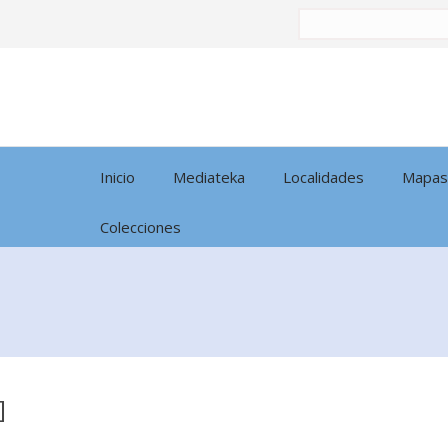
Buscar
por:
Inicio
Mediateka
Localidades
Mapas
Colecciones
]