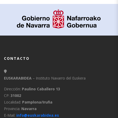
CONTACTO
EUSKARABIDEA
– Instituto Navarro del Euskera
Dirección:
Paulino Caballero 13
CP:
31002
Localidad:
Pamplona/Iruña
Provincia:
Navarra
E-Mail:
info@euskarabidea.es