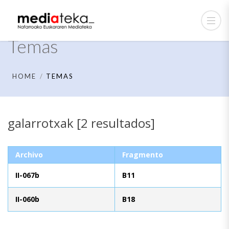
Temas
HOME
TEMAS
galarrotxak [2 resultados]
Archivo
Fragmento
II-067b
B11
II-060b
B18