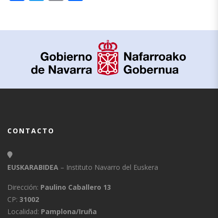
CONTACTO
EUSKARABIDEA
– Instituto Navarro del Euskera
Dirección:
Paulino Caballero 13
CP:
31002
Localidad:
Pamplona/Iruña