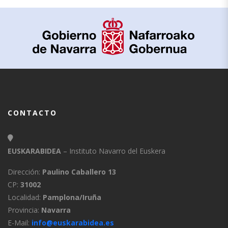
CONTACTO
EUSKARABIDEA
– Instituto Navarro del Euskera
Dirección:
Paulino Caballero 13
CP:
31002
Localidad:
Pamplona/Iruña
Provincia:
Navarra
E-Mail:
info@euskarabidea.es