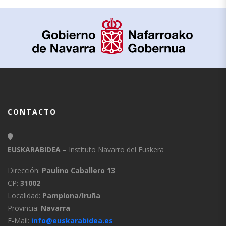
CONTACTO
EUSKARABIDEA
– Instituto Navarro del Euskera
Dirección:
Paulino Caballero 13
CP:
31002
Localidad:
Pamplona/Iruña
Provincia:
Navarra
E-Mail:
info@euskarabidea.es