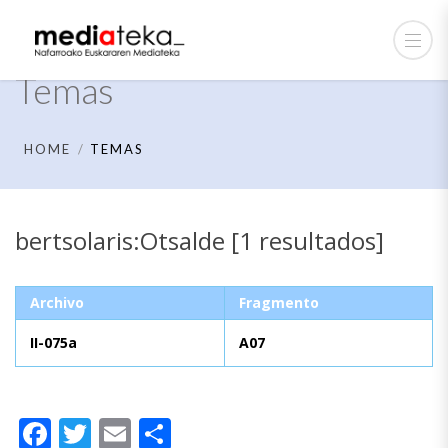
Temas
HOME
TEMAS
bertsolaris:Otsalde [1 resultados]
Archivo
Fragmento
II-075a
A07
Facebook
Twitter
Email
Compartir