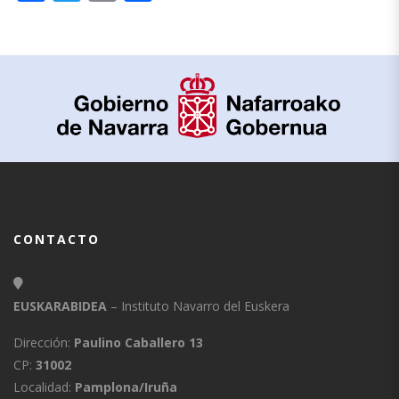
CONTACTO
EUSKARABIDEA
– Instituto Navarro del Euskera
Dirección:
Paulino Caballero 13
CP:
31002
Localidad:
Pamplona/Iruña