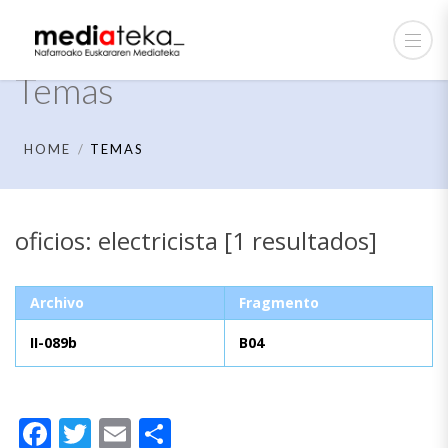
Temas
HOME
TEMAS
oficios: electricista [1 resultados]
Archivo
Fragmento
II-089b
B04
Facebook
Twitter
Email
Compartir