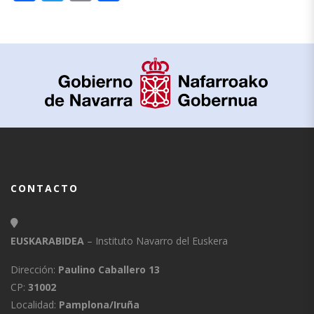
CONTACTO
EUSKARABIDEA
– Instituto Navarro del Euskera
Dirección:
Paulino Caballero 13
CP:
31002
Localidad:
Pamplona/Iruña