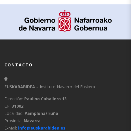
CONTACTO
EUSKARABIDEA
– Instituto Navarro del Euskera
Dirección:
Paulino Caballero 13
CP:
31002
Localidad:
Pamplona/Iruña
Provincia:
Navarra
E-Mail:
info@euskarabidea.es