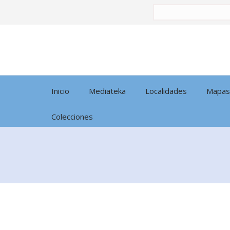
Buscar
por:
Inicio
Mediateka
Localidades
Mapas
Colecciones