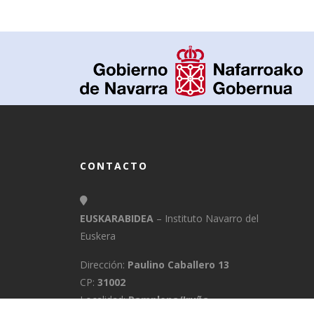
CONTACTO
EUSKARABIDEA
– Instituto Navarro del
Euskera
Dirección:
Paulino Caballero 13
CP:
31002
Localidad:
Pamplona/Iruña