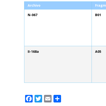
Archivo
Fragm
N-067
B01
II-168a
A05
Facebook
Twitter
Email
Compartir