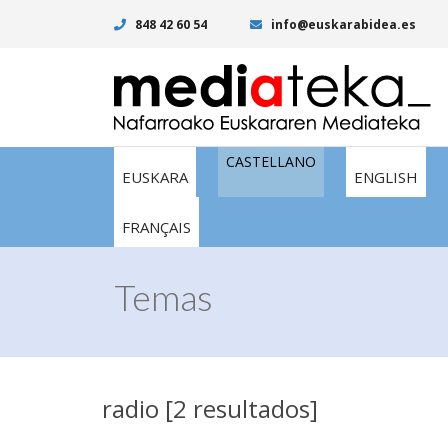
848 42 60 54
info@euskarabidea.es
CASTELLANO
EUSKARA
ENGLISH
FRANÇAIS
Temas
radio [2 resultados]