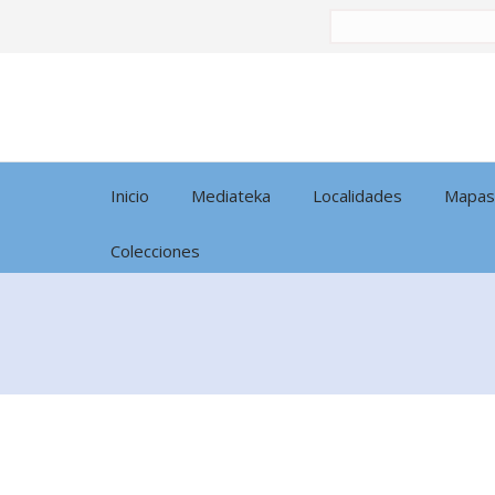
Buscar
por:
Inicio
Mediateka
Localidades
Mapas
Colecciones