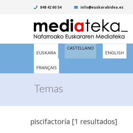
848 42 60 54
info@euskarabidea.es
CASTELLANO
EUSKARA
ENGLISH
FRANÇAIS
Temas
piscifactoría [1 resultados]