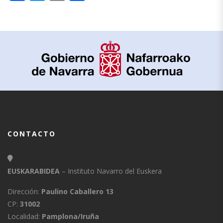
CONTACTO
EUSKARABIDEA
– Instituto Navarro del Euskera
Dirección:
Paulino Caballero 13
CP:
31002
Localidad:
Pamplona/Iruña