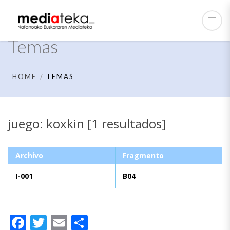
Temas
HOME
TEMAS
juego: koxkin [1 resultados]
Archivo
Fragmento
I-001
B04
Facebook
Twitter
Email
Compartir