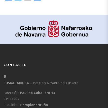
CONTACTO
EUSKARABIDEA
– Instituto Navarro del Euskera
Dirección:
Paulino Caballero 13
CP:
31002
Localidad:
Pamplona/Iruña