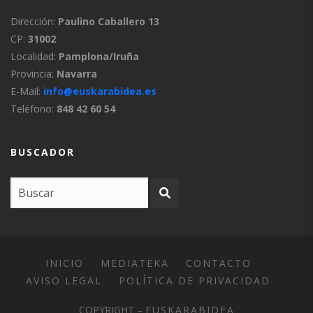
Dirección:
Paulino Caballero 13
CP:
31002
Localidad:
Pamplona/Iruña
Provincia:
Navarra
E-Mail:
info@euskarabidea.es
Teléfono:
848 42 60 54
BUSCADOR
INICIO
MEDIATEKA
CONTACTO
AVISO LEGAL
POLÍTICA DE PRIVACIDAD
COPYRIGHT –
EUSKARABIDEA