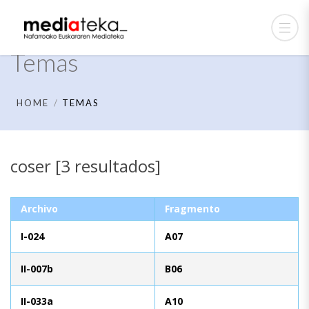
Temas
HOME
TEMAS
coser [3 resultados]
Archivo
Fragmento
I-024
A07
II-007b
B06
II-033a
A10