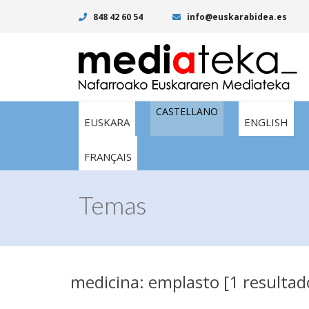
848 42 60 54
info@euskarabidea.es
CASTELLANO
EUSKARA
ENGLISH
FRANÇAIS
Temas
medicina: emplasto [1 resultad