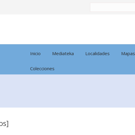
Buscar
por:
Inicio
Mediateka
Localidades
Mapas
Colecciones
os]