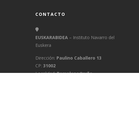
CONTACTO
EUSKARABIDEA
– Instituto Navarro del
Euskera
Dirección:
Paulino Caballero 13
CP:
31002
Localidad:
Pamplona/Iruña
Provincia:
Navarra
E-Mail:
info@euskarabidea.es
Teléfono:
848 42 60 54
INICIO
MEDIATEKA
CONTACTO
A
POLÍTICA DE PRIVACIDAD