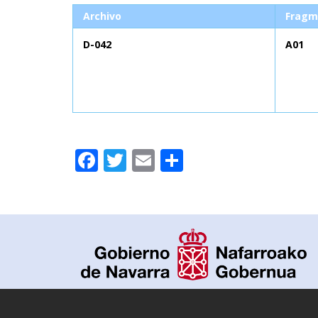
Archivo
Fragm
D-042
A01
Facebook
Twitter
Email
Compartir