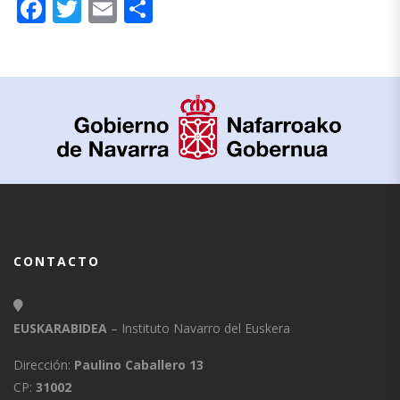
Facebook
Twitter
Email
Compartir
CONTACTO
EUSKARABIDEA
– Instituto Navarro del Euskera
Dirección:
Paulino Caballero 13
CP:
31002