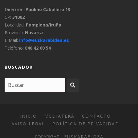
Dirección:
Paulino Caballero 13
CP:
31002
Localidad:
Pamplona/Iruña
Provincia:
Navarra
E-Mail:
info@euskarabidea.es
Teléfono:
848 42 60 54
BUSCADOR
INICIO
MEDIATEKA
CONTACTO
AVISO LEGAL
POLÍTICA DE PRIVACIDAD
COPYRIGHT –
EUSKARABIDEA