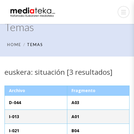
Temas
HOME
TEMAS
euskera: situación [3 resultados]
Archivo
Fragmento
D-044
A03
I-013
A01
I-021
B04