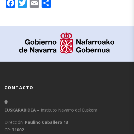
Facebook
Twitter
Email
Compartir
CONTACTO
EUSKARABIDEA
– Instituto Navarro del Euskera
Dirección:
Paulino Caballero 13
CP:
31002