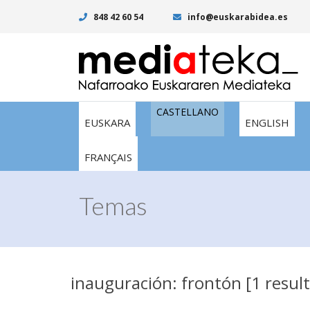
848 42 60 54
info@euskarabidea.es
CASTELLANO
EUSKARA
ENGLISH
FRANÇAIS
Temas
inauguración: frontón [1 resul