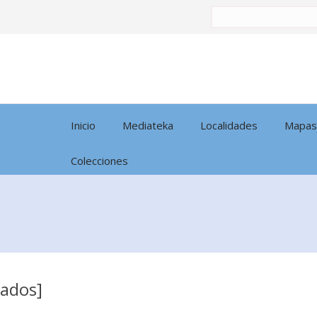
Buscar
por:
Inicio
Mediateka
Localidades
Mapas
Colecciones
tados]