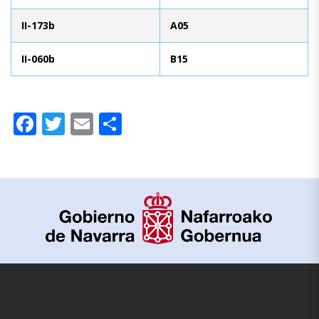
II-173b
A05
II-060b
B15
Facebook
Twitter
Email
Compartir