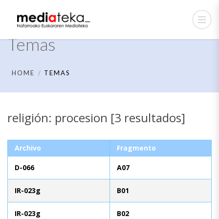
Temas
HOME
TEMAS
religión: procesion [3 resultados]
Archivo
Fragmento
D-066
A07
IR-023g
B01
IR-023g
B02