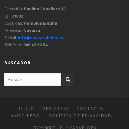
Dirección:
Paulino Caballero 13
CP:
31002
Localidad:
Pamplona/Iruña
Provincia:
Navarra
E-Mail:
info@euskarabidea.es
Teléfono:
848 42 60 54
BUSCADOR
INICIO
MEDIATEKA
CONTACTO
AVISO LEGAL
POLÍTICA DE PRIVACIDAD
COPYRIGHT –
EUSKARABIDEA