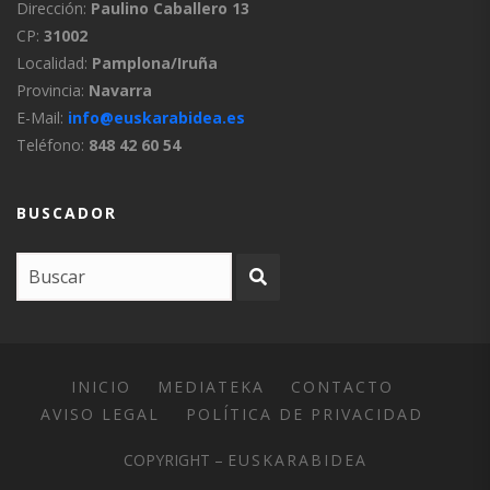
Dirección:
Paulino Caballero 13
CP:
31002
Localidad:
Pamplona/Iruña
Provincia:
Navarra
E-Mail:
info@euskarabidea.es
Teléfono:
848 42 60 54
BUSCADOR
INICIO
MEDIATEKA
CONTACTO
AVISO LEGAL
POLÍTICA DE PRIVACIDAD
COPYRIGHT –
EUSKARABIDEA