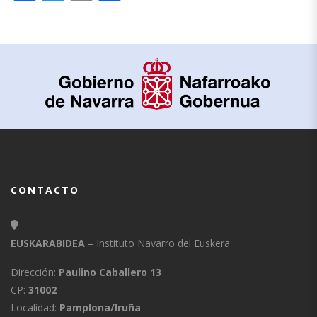
CONTACTO
EUSKARABIDEA
– Instituto Navarro del Euskera
Dirección:
Paulino Caballero 13
CP:
31002
Localidad:
Pamplona/Iruña