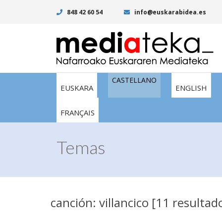
848 42 60 54
info@euskarabidea.es
CASTELLANO
EUSKARA
ENGLISH
FRANÇAIS
Temas
canción: villancico [11 resultad