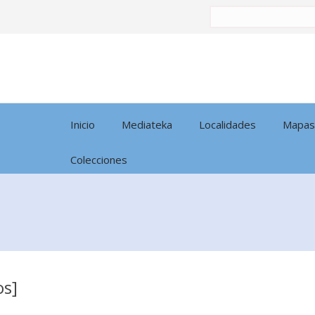
Buscar
por:
Inicio
Mediateka
Localidades
Mapas
Colecciones
os]