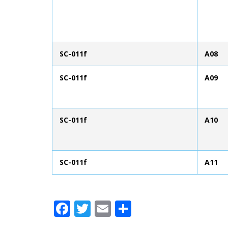
SC-011f
A08
SC-011f
A09
SC-011f
A10
SC-011f
A11
Facebook
Twitter
Email
Compartir