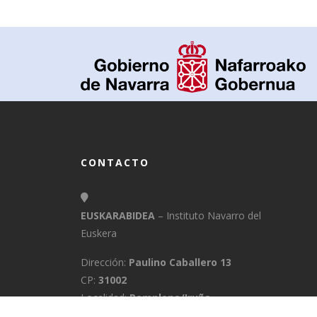
CONTACTO
EUSKARABIDEA
– Instituto Navarro del
Euskera
Dirección:
Paulino Caballero 13
CP:
31002
Localidad:
Pamplona/Iruña
Provincia:
Navarra