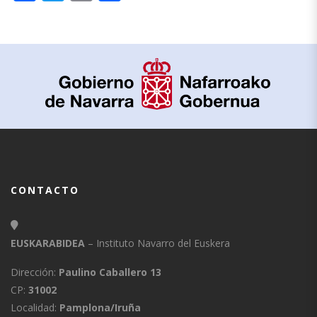
CONTACTO
EUSKARABIDEA
– Instituto Navarro del Euskera
Dirección:
Paulino Caballero 13
CP:
31002
Localidad:
Pamplona/Iruña