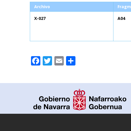
Archivo
Fragm
X-027
A04
Facebook
Twitter
Email
Compartir