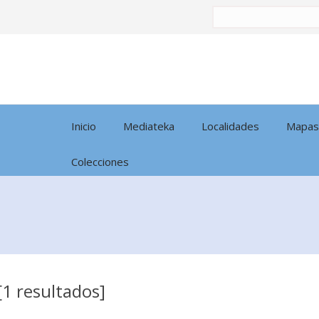
Buscar
por:
Inicio
Mediateka
Localidades
Mapas
Colecciones
[1 resultados]