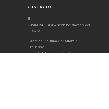
CONTACTO
EUSKARABIDEA
– Instituto Navarro del
Euskera
Dirección:
Paulino Caballero 13
CP:
31002
Localidad:
Pamplona/Iruña
Provincia:
Navarra
E-Mail:
info@euskarabidea.es
Teléfono:
848 42 60 54
INICIO
MEDIATEKA
CONTACTO
A
POLÍTICA DE PRIVACIDAD