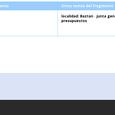
ento
Otros temas del fragmento
localidad: Baztan
-
junta gen
presupuestos