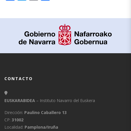
CONTACTO
EUSKARABIDEA
– Instituto Navarro del Euskera
Dirección:
Paulino Caballero 13
CP:
31002
Localidad:
Pamplona/Iruña