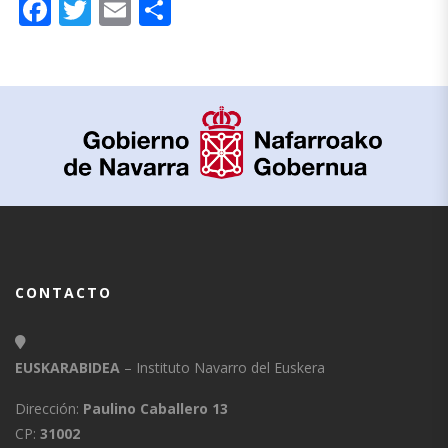
Facebook
Twitter
Email
Compartir
CONTACTO
EUSKARABIDEA
– Instituto Navarro del Euskera
Dirección:
Paulino Caballero 13
CP:
31002