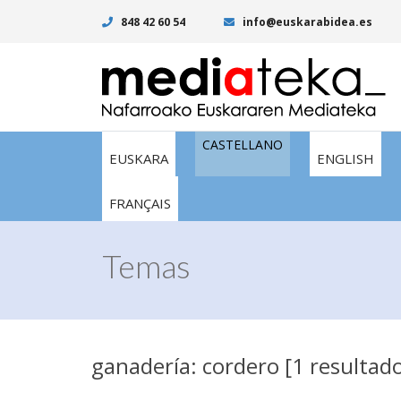
848 42 60 54
info@euskarabidea.es
CASTELLANO
EUSKARA
ENGLISH
FRANÇAIS
Temas
ganadería: cordero [1 resultad