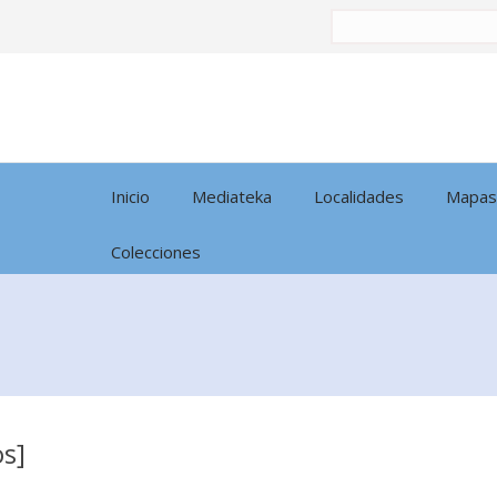
Buscar
por:
Inicio
Mediateka
Localidades
Mapas
Colecciones
os]