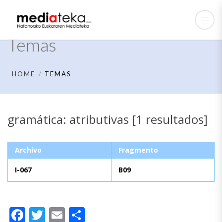
Temas
HOME
TEMAS
gramática: atributivas [1 resultados]
Archivo
Fragmento
I-067
B09
Facebook
Twitter
Email
Compartir