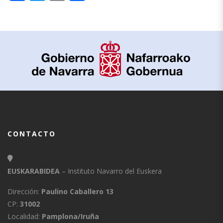
CONTACTO
EUSKARABIDEA
– Instituto Navarro del Euskera
Dirección:
Paulino Caballero 13
CP:
31002
Localidad:
Pamplona/Iruña