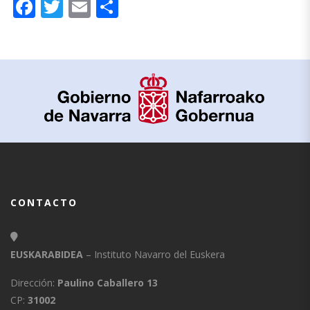
Facebook
Twitter
Email
Compartir
CONTACTO
EUSKARABIDEA
– Instituto Navarro del Euskera
Dirección:
Paulino Caballero 13
CP:
31002