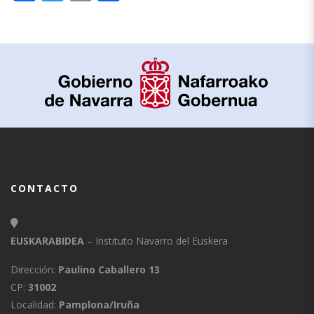
CONTACTO
EUSKARABIDEA
– Instituto Navarro del Euskera
Dirección:
Paulino Caballero 13
CP:
31002
Localidad:
Pamplona/Iruña