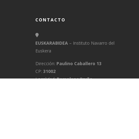
CONTACTO
EUSKARABIDEA
– Instituto Navarro del
Euskera
Dirección:
Paulino Caballero 13
CP:
31002
Localidad:
Pamplona/Iruña
Provincia:
Navarra
E-Mail:
info@euskarabidea.es
Teléfono:
848 42 60 54
INICIO
MEDIATEKA
CONTACTO
A