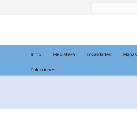
Buscar
por:
Inicio
Mediateka
Localidades
Mapas
Colecciones