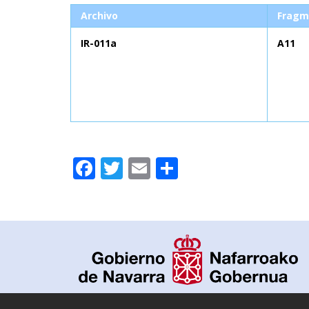
Archivo
Fragm
IR-011a
A11
Facebook
Twitter
Email
Compartir