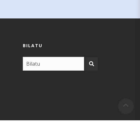
BILATU