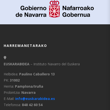
HARREMANETARAKO
EUSKARABIDEA
– Instituto Navarro del Euskera
Helbidea:
Paulino Caballero 13
PK:
31002
Herria:
Pamplona/Iruña
Probintzia:
Navarra
E-Mail:
info@euskarabidea.es
Telefonoa:
848 42 60 54