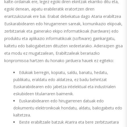
kalte-ordainak ere, legez egoki diren ekintzak ekarriko ditu eta,
egoki denean, aipatu erabileratik eratortzen diren
erantzukizunak ere bai. Erabat debekatua dago Ataria erabiltzea
Euskarabidearen edo hirugarrenen sareak, komunikazio ekipoak,
zerbitzariak eta gainerako ekipo informatikoak (hardware) edo
produktu eta aplikazio informatikoak (software) gainkargatu,
kaltetu edo baliogabetzen dituzten xedeetarako. Adierazpen gisa
eta modu ez mugatzailean, Erabiltzaileak berariazko
konpromisoa hartzen du honako jarduera hauek ez egiteko:
Edukiak berregin, kopiatu, saldu, banatu, hedatu,
publikatu, eraldatu edo aldatzea, ez badu behintzat
Euskarabidearen edo jabetza intelektual eta industrialen
eskubideen titularraren baimenik.
Euskarabidearen edo hirugarrenen datuak edo
dokumentu elektronikoak hondatu, aldatu, baliogabetu edo
kaltetzea.
Beste erabiltzaile batzuk Atarira eta bere zerbitzuetara