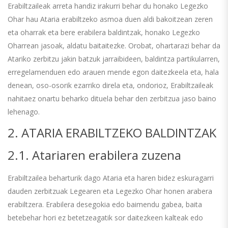
Erabiltzaileak arreta handiz irakurri behar du honako Legezko
Ohar hau Ataria erabiltzeko asmoa duen aldi bakoitzean zeren
eta oharrak eta bere erabilera baldintzak, honako Legezko
Oharrean jasoak, aldatu baitaitezke. Orobat, ohartarazi behar da
Atariko zerbitzu jakin batzuk jarraibideen, baldintza partikularren,
erregelamenduen edo arauen mende egon daitezkeela eta, hala
denean, oso-osorik ezarriko direla eta, ondorioz, Erabiltzaileak
nahitaez onartu beharko dituela behar den zerbitzua jaso baino
lehenago.
2. ATARIA ERABILTZEKO BALDINTZAK
2.1. Atariaren erabilera zuzena
Erabiltzailea beharturik dago Ataria eta haren bidez eskuragarri
dauden zerbitzuak Legearen eta Legezko Ohar honen arabera
erabiltzera. Erabilera desegokia edo baimendu gabea, baita
betebehar hori ez betetzeagatik sor daitezkeen kalteak edo