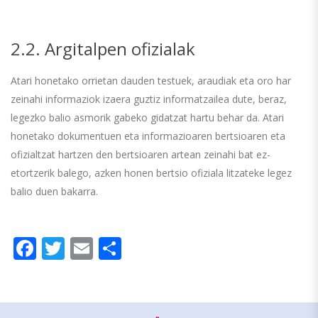
2.2. Argitalpen ofizialak
Atari honetako orrietan dauden testuek, araudiak eta oro har
zeinahi informaziok izaera guztiz informatzailea dute, beraz,
legezko balio asmorik gabeko gidatzat hartu behar da. Atari
honetako dokumentuen eta informazioaren bertsioaren eta
ofizialtzat hartzen den bertsioaren artean zeinahi bat ez-
etortzerik balego, azken honen bertsio ofiziala litzateke legez
balio duen bakarra.
Facebook
Twitter
Email
Share