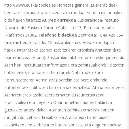
http://www.euskarabidea.es Horretaz gainera, Euskarabideak
herritarrei komunikazio zuzenerako modua ematen die honako
bide hauen bitartez:
Aurrez aurrekoa
Euskarabidea/Instituto
Navarro del Euskera Paulino Caballero 13, Pamplona/Iruña
(Nafarroa) 31002
Telefono bidezkoa
Zentralita: 848 426 054
Internet
euskarabidea@euskarabidea.es Honako xedapen
hauek Interneteko atariko zerbitzuaren erabilera arautzen dute
(aurrerantzean Ataria). Euskarabideak herritarren esku jartzen du
Atari hori Institutuaren informazioa eta zerbitzuak erabil ditzaten
bultzatzeko, eta horrela, herritarrek Nafarroako Foru
Komunitatearen Administrazioarekin eta bere erakunde
autonomoekin dituzten harremanak errazteko. Ataria erabiltzeak
Atariaren erabiltzaile izaera ematen du (aurrerantzean
Erabiltzailea) eta Legezko Ohar honetan dauden baldintza
guztiak onartzea dakar. Atariaren zerbitzu emateak iraupen
mugatu du, zehazki Erabiltzailea Atarira edo haren bidez
eskaintzen den zerbitzuren batera konektatuta dagoen unekoa.