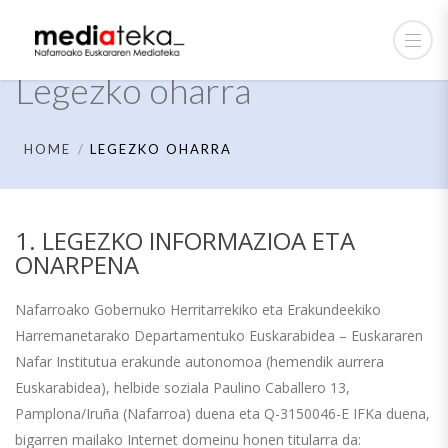
Legezko oharra
HOME
LEGEZKO OHARRA
1. LEGEZKO INFORMAZIOA ETA
ONARPENA
Nafarroako Gobernuko Herritarrekiko eta Erakundeekiko
Harremanetarako Departamentuko Euskarabidea – Euskararen
Nafar Institutua erakunde autonomoa (hemendik aurrera
Euskarabidea), helbide soziala Paulino Caballero 13,
Pamplona/Iruña (Nafarroa) duena eta Q-3150046-E IFKa duena,
bigarren mailako Internet domeinu honen titularra da: