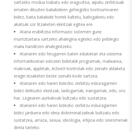
sartzeko modua trabatu edo eragoztea, aipatu zerbitzuak
ematen dituzten baliabideen gehiegizko kontsumoaren
bidez, baita baliabide horiek kaltetu, baliogabetu edo
akatsak sor litzaketen ekintzak egitea ere.
Ataria erabiltzea informazio sistemen gune
murriztuetara sartzeko ahalegina egiteko edo pribilegio
maila handitzen ahalegintzeko.
Atariaren edo hirugarren baten edukietan eta sistema
informatikoetan edozein bidetatik programak, malwarea,
makroak, appletak, ActiveX kontrolak edo zeinahi aldaketa
eragin lezaketen beste zeinahi kode sartzea.
Atariaren edo haren bidezko zerbitzu eskuragarrien
bidez delituzko ekintzak, laidogarriak, iraingarriak, edo, oro
har, Legearen aurkakoak bultzatu edo sustatzea.
Atariaren edo haren bidezko zerbitzu eskuragarrien
bidez jarduera edo ideia diskriminatzaileak bultzatu edo
sustatzea, arraza, sexua, ideologia, erlijioa edo sinesmenak
direla tarteko.