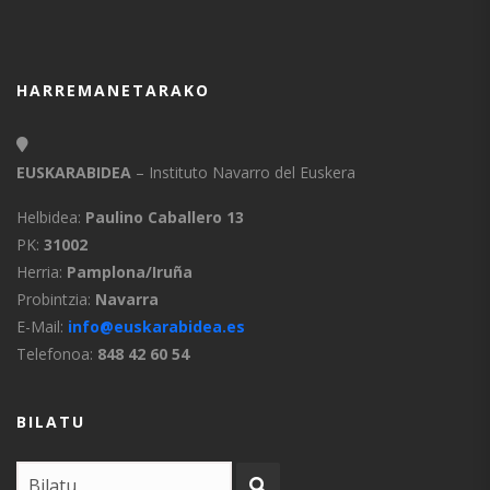
HARREMANETARAKO
EUSKARABIDEA
– Instituto Navarro del Euskera
Helbidea:
Paulino Caballero 13
PK:
31002
Herria:
Pamplona/Iruña
Probintzia:
Navarra
E-Mail:
info@euskarabidea.es
Telefonoa:
848 42 60 54
BILATU